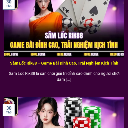
30
Th5
Sâm Lốc Rik88 – Game Bài Đỉnh Cao, Trải Nghiệm Kịch Tính
Sâm Lốc Rik88 là sân chơi giải trí đỉnh cao dành cho người chơi
đam [...]
30
Th5