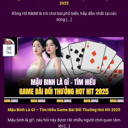
2025
Rồng Hổ Rik88 là trò chơi bài phổ biến, hấp dẫn nhất tại các
sòng [...]
30
Th5
Mậu Binh Là Gì – Tìm Hiểu Game Bài Đổi Thưởng Hot Hit 2025
Mậu binh là gì?, câu hỏi này được rất nhiều người chơi quan tâm
khi [...]