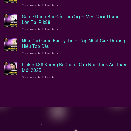
Bài
Chức năng bình luận bị tắt
ở
Uy
Đánh
Tín
Bài
Game Đánh Bài Đổi Thưởng – Mẹo Chơi Thắng
–
Ăn
Điểm
Lớn Tại Rik88
Tiền
Danh
Chức năng bình luận bị tắt
ở
–
Các
Game
Hình
Sản
Đánh
Nhà Cái Game Bài Uy Tín – Cập Nhật Các Thương
Thức
Phẩm
Bài
Cá
Hiệu Top Đầu
Hàng
Đổi
Cược
Đầu
Chức năng bình luận bị tắt
ở
Thưởng
Online
Nhà
–
Đỉnh
Cái
Link Rik88 Không Bị Chặn | Cập Nhật Link An Toàn
Mẹo
Nhất
Game
Chơi
Mới 2025
Rik88
Bài
Thắng
Chức năng bình luận bị tắt
ở
Uy
Lớn
Link
Tín
Tại
Rik88
–
Rik88
Không
Cập
Bị
Nhật
Chặn
Các
|
Thương
Cập
Hiệu
Nhật
Top
Rik88
là cổng ga
Link
Đầu
An