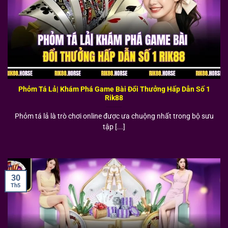
Phỏm Tá Lả| Khám Phá Game Bài Đổi Thưởng Hấp Dẫn Số 1
Rik88
Phỏm tá lả là trò chơi online được ưa chuộng nhất trong bộ sưu
tập [...]
30
Th5