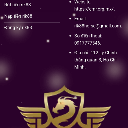
Website:
Rút tiền rik88
https://cmr.org.mx/
.
Nạp tiền rik88
Email:
rik88horse@gmail.com
.
Đăng ký rik88
Số điện thoại:
0917777346.
Địa chỉ: 112 Lý Chính
thắng quận 3, Hồ Chí
Minh.