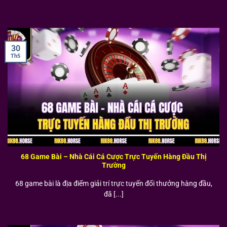
30
Th5
68 Game Bài – Nhà Cái Cá Cược Trực Tuyến Hàng Đầu Thị
Trường
68 game bài là địa điểm giải trí trực tuyến đổi thưởng hàng đầu,
đã [...]