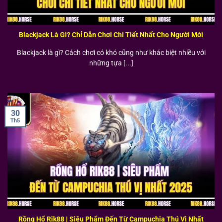
Blackjack Là Gì? Chỉ Dẫn Chơi Chi Tiết Nhất Cho Người Mới
Blackjack là gì? Cách chơi có khó cũng như khác biệt nhiều với
những tựa [...]
30
Th5
Rồng Hổ Rik88 | Siêu Phẩm Đến Từ Campuchia Thú Vị Nhất