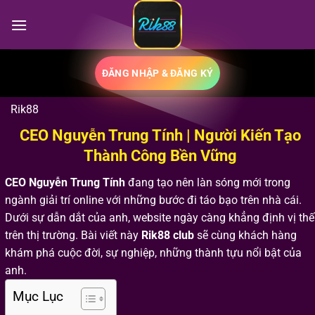
Bỏ
qua
nội
dung
ĐĂNG NHẬP & ĐĂNG KÝ
Rik88
CEO Nguyễn Trung Tính | Người Kiến Tạo
Thành Công Bền Vững
CEO Nguyễn Trung Tính
đang tạo nên làn sóng mới trong
ngành giải trí online với những bước đi táo bạo trên nhà cái.
Dưới sự dẫn dắt của anh, website ngày càng khẳng định vị thế
trên thị trường. Bài viết này
Rik88 club
sẽ cùng khách hàng
khám phá cuộc đời, sự nghiệp, những thành tựu nổi bật của
anh.
Mục Lục