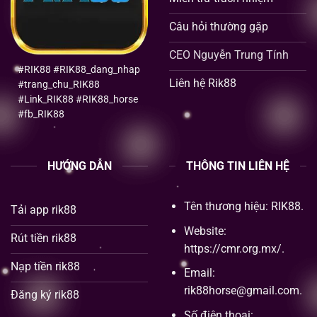
Câu hỏi thường gặp
CEO Nguyễn Trung Tính
#RIK88 #RIK88_dang_nhap
Liên hệ Rik88
#trang_chu_RIK88
#Link_RIK88 #RIK88_horse
#fb_RIK88
HƯỚNG DẪN
THÔNG TIN LIÊN HỆ
Tên thương hiệu: RIK88.
Tải app rik88
Website:
Rút tiền rik88
https://cmr.org.mx/
.
Nạp tiền rik88
Email:
rik88horse@gmail.com
.
Đăng ký rik88
Số điện thoại: