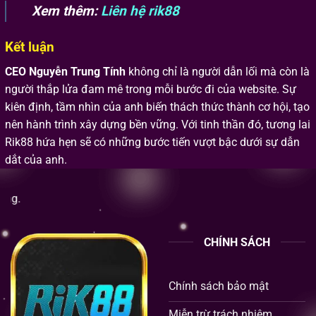
Xem thêm:
Liên hệ rik88
Kết luận
CEO Nguyễn Trung Tính
không chỉ là người dẫn lối mà còn là
người thắp lửa đam mê trong mỗi bước đi của website. Sự
kiên định, tầm nhìn của anh biến thách thức thành cơ hội, tạo
nên hành trình xây dựng bền vững. Với tinh thần đó, tương lai
Rik88 hứa hẹn sẽ có những bước tiến vượt bậc dưới sự dẫn
dắt của anh.
Rik88
là 
CHÍNH SÁCH
Chính sách bảo mật
Miễn trừ trách nhiệm