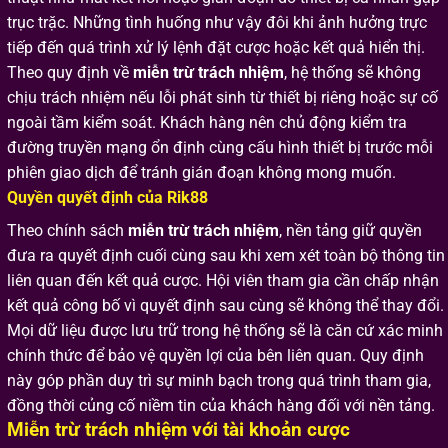
trục trặc. Những tình huống như vậy đôi khi ảnh hưởng trực
tiếp đến quá trình xử lý lệnh đặt cược hoặc kết quả hiển thị.
Theo quy định về
miễn trừ trách nhiệm
, hệ thống sẽ không
chịu trách nhiệm nếu lỗi phát sinh từ thiết bị riêng hoặc sự cố
ngoài tầm kiểm soát. Khách hàng nên chủ động kiểm tra
đường truyền mạng ổn định cùng cấu hình thiết bị trước mỗi
phiên giao dịch để tránh gián đoạn không mong muốn.
Quyền quyết định của Rik88
Theo chính sách
miễn trừ trách nhiệm
, nền tảng giữ quyền
đưa ra quyết định cuối cùng sau khi xem xét toàn bộ thông tin
liên quan đến kết quả cược. Hội viên tham gia cần chấp nhận
kết quả công bố vì quyết định sau cùng sẽ không thể thay đổi.
Mọi dữ liệu được lưu trữ trong hệ thống sẽ là căn cứ xác minh
chính thức để bảo vệ quyền lợi của bên liên quan. Quy định
này góp phần duy trì sự minh bạch trong quá trình tham gia,
đồng thời củng cố niềm tin của khách hàng đối với nền tảng.
Miễn trừ trách nhiệm với tài khoản cược