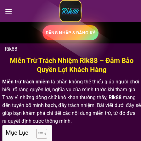
Bỏ
qua
nội
dung
ĐĂNG NHẬP & ĐĂNG KÝ
Rik88
Miễn Trừ Trách Nhiệm Rik88 – Đảm Bảo
Quyền Lợi Khách Hàng
Miễn trừ trách nhiệm
là phần không thể thiếu giúp người chơi
hiểu rõ ràng quyền lợi, nghĩa vụ của mình trước khi tham gia.
Thay vì những dòng chữ khô khan thường thấy,
Rik88
mang
đến tuyên bố minh bạch, đầy trách nhiệm. Bài viết dưới đây sẽ
giúp bạn khám phá chi tiết các nội dung miễn trừ, từ đó đưa
ra quyết định cược thông minh.
Mục Lục