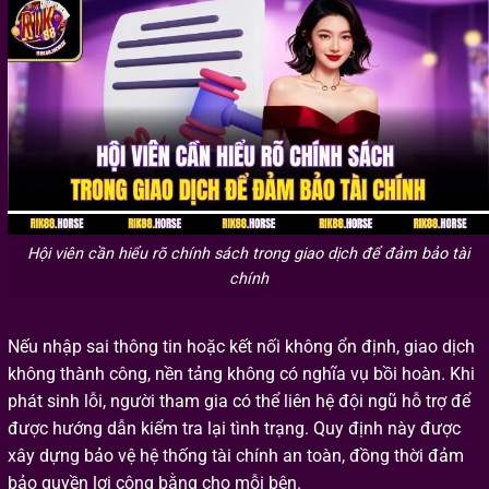
Hội viên cần hiểu rõ chính sách trong giao dịch để đảm bảo tài
chính
Nếu nhập sai thông tin hoặc kết nối không ổn định, giao dịch
không thành công, nền tảng không có nghĩa vụ bồi hoàn. Khi
phát sinh lỗi, người tham gia có thể liên hệ đội ngũ hỗ trợ để
được hướng dẫn kiểm tra lại tình trạng. Quy định này được
xây dựng bảo vệ hệ thống tài chính an toàn, đồng thời đảm
bảo quyền lợi công bằng cho mỗi bên.