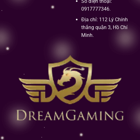
Số điện thoại:
0917777346.
Địa chỉ: 112 Lý Chính
thắng quận 3, Hồ Chí
Minh.