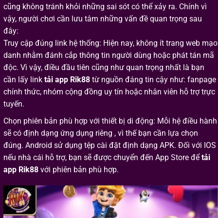
cũng không tránh khỏi những sai sót có thể xảy ra. Chính vì
vậy, người chơi cần lưu tâm những vấn đề quan trọng sau
đây:
Truy cập đúng link hệ thống: Hiện nay, không ít trang web mạo
danh nhằm đánh cắp thông tin người dùng hoặc phát tán mã
độc. Vì vậy, điều đầu tiên cũng như quan trọng nhất là bạn
cần lấy link
tải app Rik88
từ nguồn đáng tin cậy như: fanpage
chính thức, nhóm cộng đồng uy tín hoặc nhân viên hỗ trợ trực
tuyến.
Chọn phiên bản phù hợp với thiết bị di động: Mỗi hệ điều hành
sẽ có định dạng ứng dụng riêng , vì thế bạn cần lựa chọn
đúng. Android sử dụng tệp cài đặt định dạng APK. Đối với IOS
nếu nhà cái hỗ trợ, bạn sẽ được chuyển đến App Store để
tải
app Rik88
với phiên bản phù hợp.