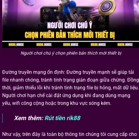
Người chơi chú ý chọn phiên bản thích mới thiết bị
Đường truyền mạng ổn định: Đường truyền mạnh sẽ giúp tải
file nhanh chóng, tránh tính trạng gián đoạn giữa chừng. Đồng
thời, giảm thiểu lỗi khi tránh tình trạng file bị hỏng, mất dữ liệu.
Người chơi hạn chế cài đặt ứng dụng khi đang dùng mạng
yếu, wifi công cộng hoặc trong khu vực sóng kém.
Xem thêm:
Rút tiền rik88
Như vậy, trên đây là toàn bộ thông tin chúng tôi cung cấp cho