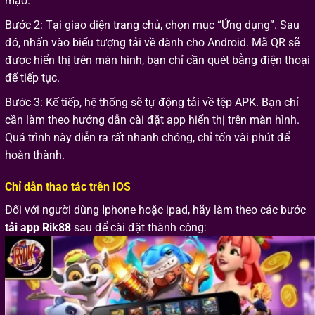
mạo.
Bước 2: Tại giao diện trang chủ, chọn mục “Ứng dụng”. Sau
đó, nhấn vào biểu tượng tải về dành cho Android. Mã QR sẽ
được hiển thị trên màn hình, bạn chỉ cần quét bằng điện thoại
để tiếp tục.
Bước 3: Kế tiếp, hệ thống sẽ tự động tải về tệp APK. Bạn chỉ
cần làm theo hướng dẫn cài đặt app hiển thị trên màn hình.
Quá trình này diễn ra rất nhanh chóng, chỉ tốn vài phút để
hoàn thành.
Chỉ dẫn thao tác trên IOS
Đối với người dùng Iphone hoặc ipad, hãy làm theo các bước
tải app Rik88
sau để cài đặt thành công: