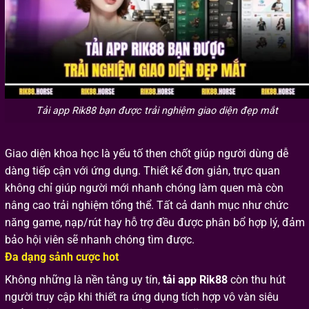
Tải app Rik88 bạn được trải nghiệm giao diện đẹp mắt
Giao diện khoa học là yếu tố then chốt giúp người dùng dễ
dàng tiếp cận với ứng dụng. Thiết kế đơn giản, trực quan
không chỉ giúp người mới nhanh chóng làm quen mà còn
nâng cao trải nghiệm tổng thể. Tất cả danh mục như chức
năng game, nạp/rút hay hỗ trợ đều được phân bổ hợp lý, đảm
bảo hội viên sẽ nhanh chóng tìm được.
Đa dạng sảnh cược hot
Không những là nền tảng uy tín,
tải app Rik88
còn thu hút
người truy cập khi thiết ra ứng dụng tích hợp vô vàn siêu