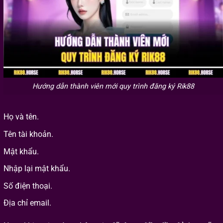
Hướng dẫn thành viên mới quy trình đăng ký Rik88
Họ và tên.
Tên tài khoản.
Mật khẩu.
Nhập lại mật khẩu.
Số điện thoại.
Địa chỉ email.