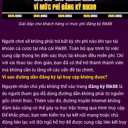
Giải đáp cho khách hàng ví mức phí đăng ký Rik88
Người chơi sẽ không phải trả bất kỳ chi phí nào khi tạo tài
khoản cá cược tại nhà cái Rik88. Toàn bộ quy trình từ việc
cung cấp thông tin đến xác thực tài khoản đều miễn phí. Chỉ
với vài thao tác đơn giản, bạn đã có thể trở thành thành viên
mà không cần lo lắng về các vấn đề tài chính.
Vì sao đường dẫn đăng ký lại truy cập không được?
Nguyên nhân chủ yếu không thể vào trang
đăng ký Rik88
là
do người tham gia đã dùng đường dẫn không phải từ nguồn
gốc chính thức. Thêm vào đó, đường truyền Internet không
đảm bảo cũng có thể gây ra trục trặc trong quá trình truy cập.
Để khắc phục, bạn nên kiểm tra lại kết nối mạng hoặc chủ
động liên lạc với đội ngũ hỗ trợ để được cung cấp liên kết truy