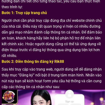
hướng dẫn chi tiết cho từng thao tác, yêu cầu bạn thực hiện
theo trình tự:
Bước 1: Truy cập trang chủ
Người chơi cần phải truy cập đúng địa chỉ website chính chủ
của nhà cái. Điều này rất quan trọng vì hiện có nhiều đường
dẫn giả mạo nhằm đánh cắp thông tin cá nhân. Để đảm bảo
an toàn, khách hàng hãy liên hệ bộ phận hỗ trợ để nhận liên
kết chính xác. Hoặc người dùng cũng có thể tải ứng dụng về
điện thoại trước vì đăng ký thông qua ứng dụng tiện lợi hơn
rất nhiều.
Bước 2: Điền thông tin đăng ký Rik88
Sau khi truy cập vào trang web, người dùng sẽ dễ dàng nhận
thấy mục “Đăng ký” nổi bật ở trung tâm màn hình. Nhấn vào
nút này bạn sẽ kích hoạt form yêu cầu hệ thống và cần cung
cấp các thông tin cá nhân như sau: