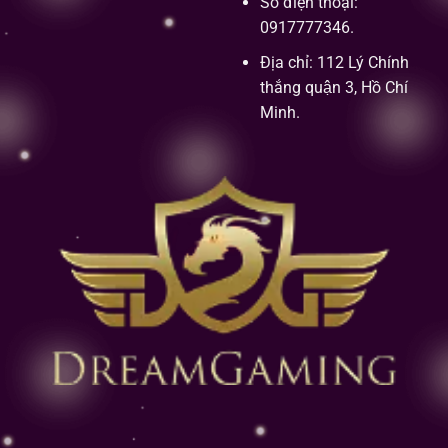
Số điện thoại:
0917777346.
Địa chỉ: 112 Lý Chính
thắng quận 3, Hồ Chí
Minh.