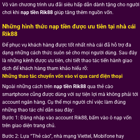
Vô vàn chương trình ưu đãi siêu hấp dẫn dành tặng cho người
chơi khi
nạp tiền Rik88
giúp tăng thêm nguồn vốn.
Những hình thức nạp tiền được ưu tiên tại nhà cái
Rik88
Để phục vụ khách hàng được tốt nhất nhà cái đã hỗ trợ đa
dạng những cách thức suôn sẻ cho mọi người dùng. Sau đây
là những kênh được ưu tiên, chi tiết thao tác tiến hành giao
dịch để khách hàng tham khảo hiểu rõ:
Những thao tác chuyển vốn vào ví qua card điện thoại
Ngoài những cách trên
nạp tiền Rik88
qua thẻ cào
smartphone cũng được dùng với sự tiện lợi mà không phải tới
account ngân hàng. Cụ thể mọi người chỉ việc làm đúng
những thao tác chỉ dẫn sau đây:
Bước 1: Đăng nhập vào account Rik88, bấm vào ô nạp vốn
trên giao diện trang chủ.
Bước 2: Lựa “Thẻ cào”, nhà mạng Viettel, Mobifone hay