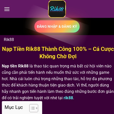
Bỏ
qua
nội
dung
ĐĂNG NHẬP & ĐĂNG KÝ
Rik88
Nạp Tiền Rik88 Thành Công 100% – Cá Cược
Không Chờ Đợi
Nạp tiền Rik88
là thao tác quan trọng mà bất cứ hội viên nào
cũng cần phải tiến hành nếu muốn thử sức với những game
hot. Nhà cái luôn chú trọng những thao tác, hỗ trợ đa phương
thức để khách hàng thuận tiện giao dịch. Vì thế, người dùng
hãy nhanh gọn tiến hành làm theo đúng những bước đơn giản
để có trải nghiệm tuyệt vời nhé tại
rik88
.
Mục Lục