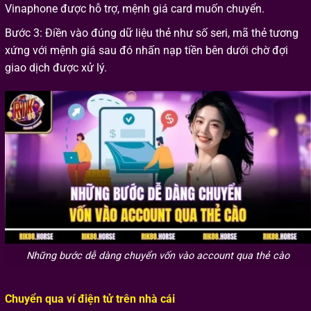
Vinaphone được hỗ trợ, mệnh giá card muốn chuyển.
Bước 3: Điền vào đúng dữ liệu thẻ như số seri, mã thẻ tương
xứng với mệnh giá sau đó nhấn nạp tiền bên dưới chờ đợi
giao dịch được xử lý.
Những bước dễ dàng chuyển vốn vào account qua thẻ cào
Chuyển qua ví điện tử trên nhà cái