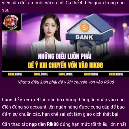
viên cần để tâm một vài sự cố. Cụ thể 4 điều quan trọng như
sau:
Những điều luôn phải để ý khi chuyển vốn vào Rik88
Luôn để ý xem xét lại toàn bộ những thông tin nhập vào như
điền đúng số account, tên ngân hàng được cung cấp để bảo
đảm sự chuẩn xác, hạn chế sai sót làm giao dịch thất bại.
Cần thao tác
nạp tiền Rik88
đúng hạn mức tối thiểu, lớn nhất