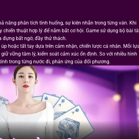
khả năng phân tích tình huống, sự kiên nhẫn trong từng ván. Khi
uy chiến thuật hợp lý để nắm bắt cơ hội. Game sử dụng bộ bài tâ
a đựng bất ngờ, đầy thử thách.
, úp hoặc tất tay dựa trên cảm nhận, chiến lược cá nhân. Mỗi lự
 giữ vững tâm lý, kiểm soát cảm xúc ổn định. So với nhiều hình
 tính trong từng nước đi, phản ứng của đối phương.