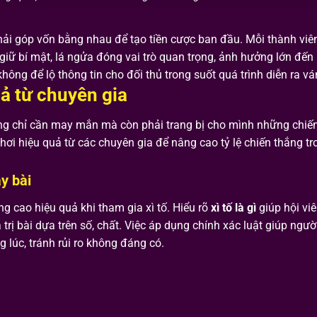
hải góp vốn bằng nhau để tạo tiền cược ban đầu. Mỗi thành viê
giữ bí mật, lá ngửa đóng vai trò quan trọng, ảnh hưởng lớn đến 
hông để lộ thông tin cho đối thủ trong suốt quá trình diễn ra vá
uả từ chuyên gia
ông chỉ cần may mắn mà còn phải trang bị cho mình những chiế
hơi hiệu quả từ các chuyên gia để nâng cao tỷ lệ chiến thắng tr
y bài
ng cao hiệu quả khi tham gia xì tố. Hiểu rõ
xì tố là gì
giúp hội vi
trị bài dựa trên số, chất. Việc áp dụng chính xác luật giúp ngườ
g lúc, tránh rủi ro không đáng có.