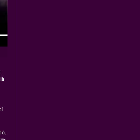
t
 là
hỉ
đó,