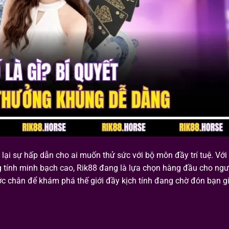
ại sự hấp dẫn cho ai muốn thử sức với bộ môn đầy trí tuệ. Với
ng tính minh bạch cao, Rik88 đang là lựa chọn hàng đầu cho ngư
c chân để khám phá thế giới đầy kịch tính đang chờ đón bạn gi