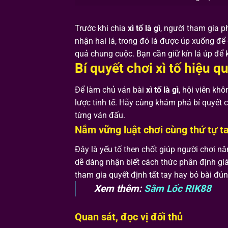
Trước khi chia
xì tố là gì
, người tham gia p
nhận hai lá, trong đó lá được úp xuống để 
quả chung cuộc. Bạn cần giữ kín lá úp để k
Bí quyết chơi xì tố hiệu q
Để làm chủ ván bài
xì tố là gì
, hội viên kh
lược tinh tế. Hãy cùng khám phá bí quyết c
từng ván đấu.
Nắm vững luật chơi cùng thứ tự ta
Đây là yếu tố then chốt giúp người chơi nâ
dễ dàng nhận biết cách thức phân định giá 
tham gia quyết định tất tay hay bỏ bài đún
Xem thêm:
Sâm Lốc RIK88
Quan sát, đọc vị đối thủ