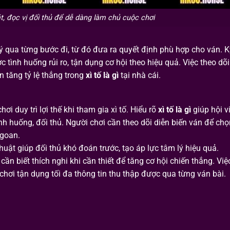
, đọc vị đối thủ để dễ dàng làm chủ cuộc chơi
lý qua từng bước đi, từ đó đưa ra quyết định phù hợp cho ván. K
 tình huống rủi ro, tận dụng cơ hội theo hiệu quả. Việc theo dõi
n tăng tỷ lệ thắng trong
xì tố là gì
tại nhà cái.
ơi duy trì lợi thế khi tham gia xì tố. Hiểu rõ
xì tố là gì
giúp hội v
ình huống, đối thủ. Người chơi cần theo dõi diễn biến ván để chọ
ngoan.
uật giúp đối thủ khó đoán trước, tạo áp lực tâm lý hiệu quả.
n biết thích nghi khi cần thiết để tăng cơ hội chiến thắng. Việ
 chơi tận dụng tối đa thông tin thu thập được qua từng ván bài.