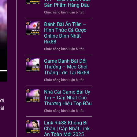
Sản Phẩm Hàng Đầu
Chức năng bình luận bị tắt
ở
Top
10
Đánh Bài Ăn Tiền –
Game
Hình Thức Cá Cược
Bài
Online Đỉnh Nhất
Uy
Rik88
Tín
–
Chức năng bình luận bị tắt
ở
Điểm
Đánh
Danh
Bài
Game Đánh Bài Đổi
Các
Ăn
Thưởng – Mẹo Chơi
Sản
Tiền
Thắng Lớn Tại Rik88
Phẩm
–
Chức năng bình luận bị tắt
Hàng
ở
Hình
Đầu
Game
Thức
Đánh
Cá
Nhà Cái Game Bài Uy
Bài
Cược
Tín – Cập Nhật Các
ời
Đổi
Online
Thương Hiệu Top Đầu
Thưởng
Đỉnh
ải
Chức năng bình luận bị tắt
ở
–
Nhất
Nhà
Mẹo
Rik88
Cái
Chơi
Link Rik88 Không Bị
Game
Thắng
Chặn | Cập Nhật Link
Bài
Lớn
An Toàn Mới 2025
Uy