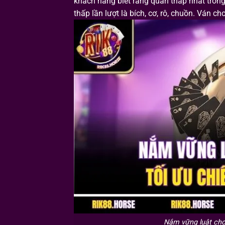
khách hàng biết rằng quân thấp nhất trong
thấp lần lượt là bích, cơ, rô, chuồn. Ván 
Nắm vững luật chơi