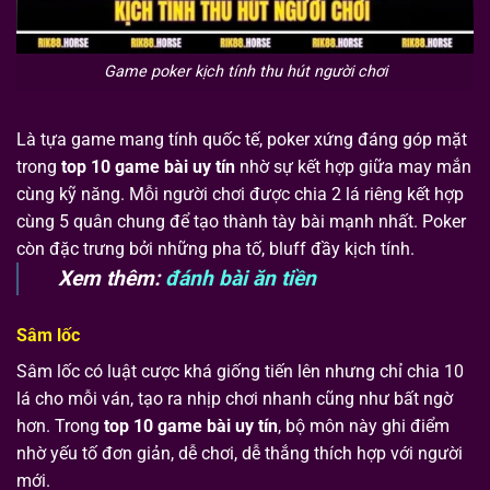
Game poker kịch tính thu hút người chơi
Là tựa game mang tính quốc tế, poker xứng đáng góp mặt
trong
top 10 game bài uy tín
nhờ sự kết hợp giữa may mắn
cùng kỹ năng. Mỗi người chơi được chia 2 lá riêng kết hợp
cùng 5 quân chung để tạo thành tày bài mạnh nhất. Poker
còn đặc trưng bởi những pha tố, bluff đầy kịch tính.
Xem thêm:
đánh bài ăn tiền
Sâm lốc
Sâm lốc có luật cược khá giống tiến lên nhưng chỉ chia 10
lá cho mỗi ván, tạo ra nhịp chơi nhanh cũng như bất ngờ
hơn. Trong
top 10 game bài uy tín
, bộ môn này ghi điểm
nhờ yếu tố đơn giản, dễ chơi, dễ thắng thích hợp với người
mới.