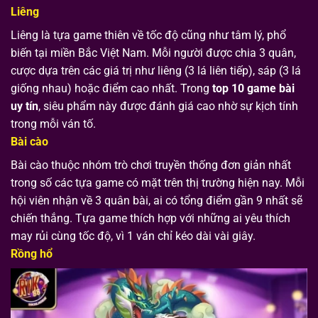
Liêng
Liêng là tựa game thiên về tốc độ cũng như tâm lý, phổ
biến tại miền Bắc Việt Nam. Mỗi người được chia 3 quân,
cược dựa trên các giá trị như liêng (3 lá liên tiếp), sáp (3 lá
giống nhau) hoặc điểm cao nhất. Trong
top 10 game bài
uy tín
, siêu phẩm này được đánh giá cao nhờ sự kịch tính
trong mỗi ván tố.
Bài cào
Bài cào thuộc nhóm trò chơi truyền thống đơn giản nhất
trong số các tựa game có mặt trên thị trường hiện nay. Mỗi
hội viên nhận về 3 quân bài, ai có tổng điểm gần 9 nhất sẽ
chiến thắng. Tựa game thích hợp với những ai yêu thích
may rủi cùng tốc độ, vì 1 ván chỉ kéo dài vài giây.
Rồng hổ