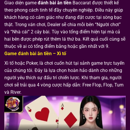
Giao diện game
đánh bài ăn tiền
Baccarat được thiết kế
theo phong cách tinh tế đầy chuyên nghiệp. Điều này giúp
khách hàng có cảm giác như đang đặt cược tại sòng bạc
thật. Trong ván chơi, Dealer sẽ chia mỗi bên “Người chơi”
và “Nhà cái” 2 cây bài. Tùy vào tổng điểm hiện tại mà cả
hai bên được phép rút thêm lá thứ ba. Kết quả cuối cùng sẽ
thuộc về ai có tổng điểm bằng hoặc gần nhất với 9.
Game đánh bài ăn tiền – Xì tố
Xì tố hoặc Poker, là chơi cuốn hút tại sảnh game trực tuyến
của chúng tôi. Đây là lựa chọn hoàn hảo dành cho những
người yêu thích sự đấu trí chiến lược. Khi tham gia, người
chơi sẽ trải qua 4 vòng cược hấp dẫn: Free Flop, Flop, Turn
và River.