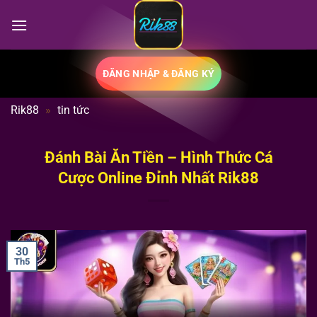
Bỏ
qua
nội
dung
ĐĂNG NHẬP & ĐĂNG KÝ
Rik88
»
tin tức
Đánh Bài Ăn Tiền – Hình Thức Cá
Cược Online Đỉnh Nhất Rik88
30
Th5