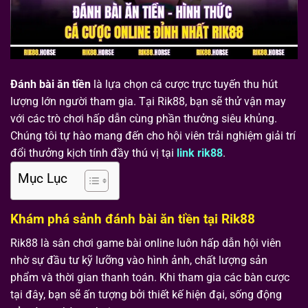
Đánh bài ăn tiền
là lựa chọn cá cược trực tuyến thu hút
lượng lớn người tham gia. Tại Rik88, bạn sẽ thử vận may
với các trò chơi hấp dẫn cùng phần thưởng siêu khủng.
Chúng tôi tự hào mang đến cho hội viên trải nghiệm giải trí
đổi thưởng kịch tính đầy thú vị tại
link rik88
.
Mục Lục
Khám phá sảnh đánh bài ăn tiền tại Rik88
Rik88 là sân chơi game bài online luôn hấp dẫn hội viên
nhờ sự đầu tư kỹ lưỡng vào hình ảnh, chất lượng sản
phẩm và thời gian thanh toán. Khi tham gia các bàn cược
tại đây, bạn sẽ ấn tượng bởi thiết kế hiện đại, sống động