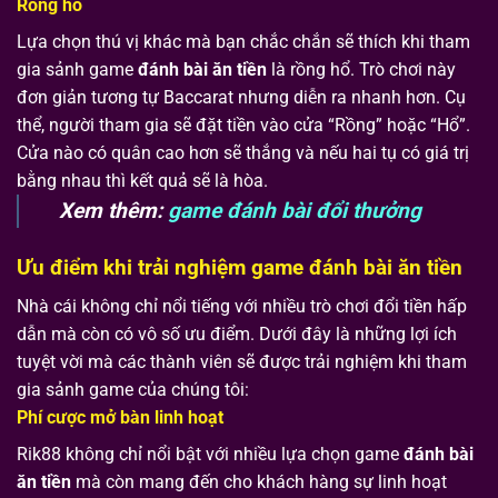
Rồng hổ
Lựa chọn thú vị khác mà bạn chắc chắn sẽ thích khi tham
gia sảnh game
đánh bài ăn tiền
là rồng hổ. Trò chơi này
đơn giản tương tự Baccarat nhưng diễn ra nhanh hơn. Cụ
thể, người tham gia sẽ đặt tiền vào cửa “Rồng” hoặc “Hổ”.
Cửa nào có quân cao hơn sẽ thắng và nếu hai tụ có giá trị
bằng nhau thì kết quả sẽ là hòa.
Xem thêm:
game đánh bài đổi thưởng
Ưu điểm khi trải nghiệm game đánh bài ăn tiền
Nhà cái không chỉ nổi tiếng với nhiều trò chơi đổi tiền hấp
dẫn mà còn có vô số ưu điểm. Dưới đây là những lợi ích
tuyệt vời mà các thành viên sẽ được trải nghiệm khi tham
gia sảnh game của chúng tôi:
Phí cược mở bàn linh hoạt
Rik88 không chỉ nổi bật với nhiều lựa chọn game
đánh bài
ăn tiền
mà còn mang đến cho khách hàng sự linh hoạt