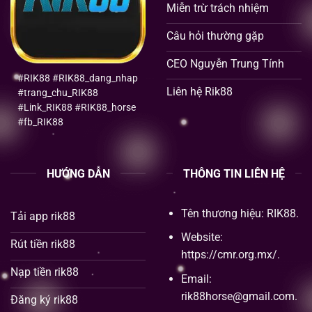
Miễn trừ trách nhiệm
Câu hỏi thường gặp
CEO Nguyễn Trung Tính
#RIK88 #RIK88_dang_nhap
Liên hệ Rik88
#trang_chu_RIK88
#Link_RIK88 #RIK88_horse
#fb_RIK88
HƯỚNG DẪN
THÔNG TIN LIÊN HỆ
Tên thương hiệu: RIK88.
Tải app rik88
Website:
Rút tiền rik88
https://cmr.org.mx/
.
Nạp tiền rik88
Email:
rik88horse@gmail.com
.
Đăng ký rik88