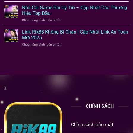
Game
Hình
Sản
Đánh
Nhà Cái Game Bài Uy Tín – Cập Nhật Các Thương
Thức
Phẩm
Bài
Cá
Hiệu Top Đầu
Hàng
Đổi
Cược
Đầu
Chức năng bình luận bị tắt
ở
Thưởng
Online
Nhà
–
Đỉnh
Cái
Link Rik88 Không Bị Chặn | Cập Nhật Link An Toàn
Mẹo
Nhất
Game
Chơi
Mới 2025
Rik88
Bài
Thắng
Chức năng bình luận bị tắt
ở
Uy
Lớn
Link
Tín
Tại
Rik88
–
Rik88
Không
Cập
Bị
Nhật
Chặn
Các
|
Thương
Cập
Hiệu
Nhật
Top
Rik88
là cổng
Link
Đầu
An
Toàn
Mới
CHÍNH SÁCH
2025
Chính sách bảo mật