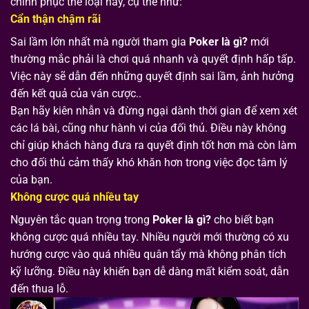
chinh phục thể loại này, cụ thể như:
Cẩn thận chậm rãi
Sai lầm lớn nhất mà người tham gia
Poker là gì?
mới
thường mắc phải là chơi quá nhanh và quyết định hấp tấp.
Việc này sẽ dẫn đến những quyết định sai lầm, ảnh hưởng
đến kết quả của ván cược..
Bạn hãy kiên nhẫn và đừng ngại dành thời gian để xem xét
các lá bài, cũng như hành vi của đối thủ. Điều này không
chỉ giúp khách hàng đưa ra quyết định tốt hơn mà còn làm
cho đối thủ cảm thấy khó khăn hơn trong việc đọc tâm lý
của bạn.
Không cược quá nhiều tay
Nguyên tắc quan trọng trong
Poker là gì?
cho biết bạn
không cược quá nhiều tay. Nhiều người mới thường có xu
hướng cược vào quá nhiều quân tẩy mà không phân tích
kỹ lưỡng. Điều này khiến bạn dễ dàng mất kiểm soát, dẫn
đến thua lỗ.