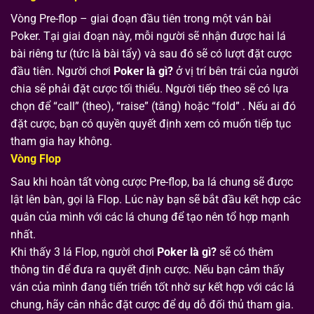
Vòng Pre-flop – giai đoạn đầu tiên trong một ván bài
Poker. Tại giai đoạn này, mỗi người sẽ nhận được hai lá
bài riêng tư (tức là bài tẩy) và sau đó sẽ có lượt đặt cược
đầu tiên. Người chơi
Poker là gì?
ở vị trí bên trái của người
chia sẽ phải đặt cược tối thiểu. Người tiếp theo sẽ có lựa
chọn để “call” (theo), “raise” (tăng) hoặc “fold” . Nếu ai đó
đặt cược, bạn có quyền quyết định xem có muốn tiếp tục
tham gia hay không.
Vòng Flop
Sau khi hoàn tất vòng cược Pre-flop, ba lá chung sẽ được
lật lên bàn, gọi là Flop. Lúc này bạn sẽ bắt đầu kết hợp các
quân của mình với các lá chung để tạo nên tổ hợp mạnh
nhất.
Khi thấy 3 lá Flop, người chơi
Poker là gì?
sẽ có thêm
thông tin để đưa ra quyết định cược. Nếu bạn cảm thấy
ván của mình đang tiến triển tốt nhờ sự kết hợp với các lá
chung, hãy cân nhắc đặt cược để dụ dỗ đối thủ tham gia.