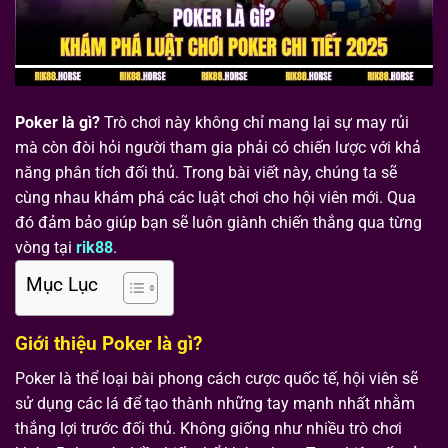
Poker là gì?
Trò chơi này không chỉ mang lại sự may rủi
mà còn đòi hỏi người tham gia phải có chiến lược với khả
năng phân tích đối thủ. Trong bài viết này, chúng ta sẽ
cùng nhau khám phá các luật chơi cho hội viên mới. Qua
đó đảm bảo giúp bạn sẽ luôn giành chiến thắng qua từng
vòng tại
rik88
.
Mục Lục
Giới thiệu Poker là gì?
Poker là thể loại bài phong cách cược quốc tế, hội viên sẽ
sử dụng các lá để tạo thành những tay mạnh nhất nhằm
thắng lợi trước đối thủ. Không giống như nhiều trò chơi