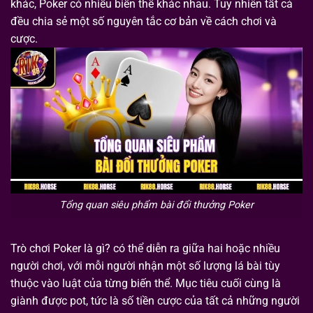
khác, Poker có nhiều biến thể khác nhau. Tuy nhiên tất cả
đều chia sẻ một số nguyên tắc cơ bản về cách chơi và
cược.
Tổng quan siêu phẩm bài đổi thưởng Poker
Trò chơi Poker là gì? có thể diễn ra giữa hai hoặc nhiều
người chơi, với mỗi người nhận một số lượng lá bài tùy
thuộc vào luật của từng biến thể. Mục tiêu cuối cùng là
giành được pot, tức là số tiền cược của tất cả những người