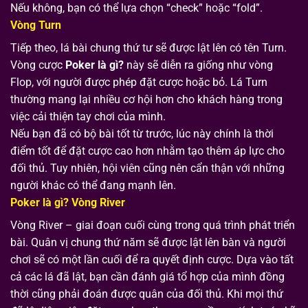
Nếu không, bạn có thể lựa chọn “check” hoặc “fold”.
Vòng Turn
Tiếp theo, lá bài chung thứ tư sẽ được lật lên có tên Turn.
Vòng cược
Poker là gì?
này sẽ diễn ra giống như vòng
Flop, với người được phép đặt cược hoặc bỏ. Lá Turn
thường mang lại nhiều cơ hội hơn cho khách hàng trong
việc cải thiện tay chơi của mình.
Nếu bạn đã có bộ bài tốt từ trước, lúc này chính là thời
điểm tốt để đặt cược cao hơn nhằm tạo thêm áp lực cho
đối thủ. Tuy nhiên, hội viên cũng nên cẩn thận với những
người khác có thể đang mạnh lên.
Poker là gì? Vòng River
Vòng River – giai đoạn cuối cùng trong quá trình phát triển
bài. Quân vị chung thứ năm sẽ được lật lên bàn và người
chơi sẽ có một lần cuối để ra quyết định cược. Dựa vào tất
cả các lá đã lật, bạn cần đánh giá tổ hợp của mình đồng
thời cũng phải đoán được quân của đối thủ. Khi mọi thứ