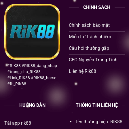
Toàn
Mới
CHÍNH SÁCH
2025
Chính sách bảo mật
Miễn trừ trách nhiệm
Câu hỏi thường gặp
CEO Nguyễn Trung Tính
#RIK88 #RIK88_dang_nhap
Liên hệ Rik88
#trang_chu_RIK88
#Link_RIK88 #RIK88_horse
#fb_RIK88
HƯỚNG DẪN
THÔNG TIN LIÊN HỆ
Tên thương hiệu: RIK88.
Tải app rik88