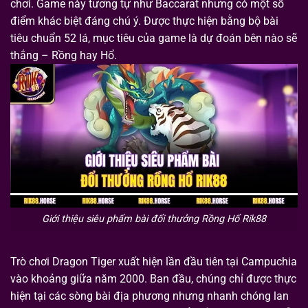
chơi. Game này tương tự như Baccarat nhưng có một số
điểm khác biệt đáng chú ý. Được thực hiện bằng bộ bài
tiêu chuẩn 52 lá, mục tiêu của game là dự đoán bên nào sẽ
thắng – Rồng hay Hổ.
Giới thiệu siêu phẩm bài đổi thưởng Rồng Hổ Rik88
Trò chơi Dragon Tiger xuất hiện lần đầu tiên tại Campuchia
vào khoảng giữa năm 2000. Ban đầu, chúng chỉ được thực
hiện tại các sòng bài địa phương nhưng nhanh chóng lan