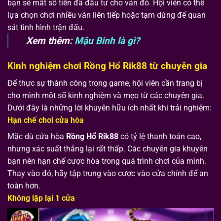
bạn sẽ mất số tiền đã đầu tư cho ván đó. Hội viên có thể
lựa chọn chơi nhiều ván liên tiếp hoặc tạm dừng để quan
sát tình hình trận đấu.
Xem thêm:
Mậu Binh là gì?
Kinh nghiệm chơi Rồng Hổ Rik88 từ chuyên gia
Để thực sự thành công trong game, hội viên cần trang bị
cho mình một số kinh nghiệm và mẹo từ các chuyên gia.
Dưới đây là những lời khuyên hữu ích nhất khi trải nghiệm:
Hạn chế chơi cửa hòa
Mặc dù cửa hòa
Rồng Hổ Rik88
có tỷ lệ thanh toán cao,
nhưng xác suất thắng lại rất thấp. Các chuyên gia khuyên
bạn nên hạn chế cược hòa trong quá trình chơi của mình.
Thay vào đó, hãy tập trung vào cược vào cửa chính để an
toàn hơn.
Không lặp lại 1 cửa