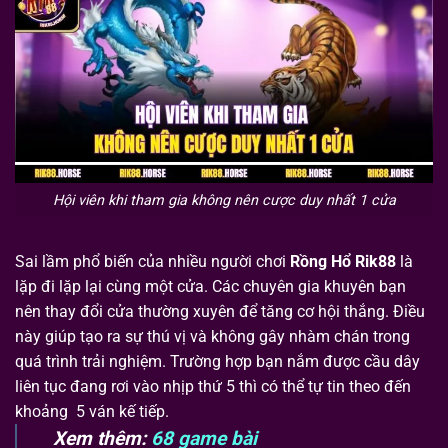
Hội viên khi tham gia không nên cược duy nhất 1 cửa
Sai lầm phổ biến của nhiều người chơi
Rồng Hổ Rik88
là
lặp đi lặp lại cùng một cửa. Các chuyên gia khuyên bạn
nên thay đổi cửa thường xuyên để tăng cơ hội thắng. Điều
này giúp tạo ra sự thú vị và không gây nhàm chán trong
quá trình trải nghiệm. Trường hợp bạn nắm được cầu dây
liên tục đang rơi vào nhịp thứ 5 thì có thể tự tin theo đến
khoảng 5 ván kế tiếp.
Xem thêm:
68 game bài