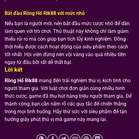
Bắt đầu Rồng Hổ Rik88 với mức nhỏ
Nếu bạn là người mới, nên bắt đầu mức cược nhỏ để dần
làm quen với trò chơi. Thủ thuật này không chỉ làm giảm
thiểu rủi ro mà còn giúp bạn tích lũy kinh nghiệm. Đồng
thời hiểu được cách hoạt động của siêu phẩm theo cách
tốt nhất. Hội viên đừng nên vội vàng vào quá nhiều tiền
ngay từ đầu bởi rất dễ thất bại.
Lời kết
Rồng Hổ Rik88
mang đến trải nghiệm thú vị, kịch tính cho
người tham gia. Với luật chơi đơn giản cùng nhiều hình
thức cược, game đã thu hút hàng triệu người tham gia. Để
thành công, bạn cần nắm rõ các quy tắc để chiến thắng
trong mọi tình huống. Hãy thử sức với siêu phẩm để tận
hưởng giây phút thú vị mà game này mang lại.