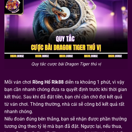
Quy tắc cược bài Dragon Tiger thú vị
Mỗi ván chơi
Rồng Hổ Rik88
diễn ra khoảng 1 phút, vì vậy
bạn cần nhanh chóng đưa ra quyết định trước khi thời gian
kết thúc. Sau khi đã đặt tiền, bạn chỉ cần chờ đợi kết quả
từ ván chơi. Thông thường, nhà cái sẽ công bố kết quả rất
nhanh chóng.
Nếu đoán đúng bên thắng, bạn sẽ nhận được phần thưởng
tương ứng theo tỷ lệ mà bạn đã đặt. Ngược lại, nếu thua,